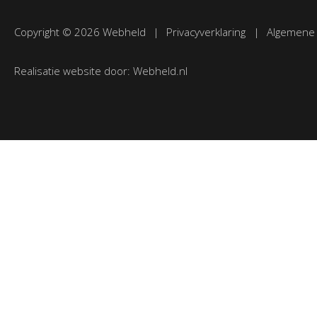
Copyright © 2026 Webheld
|
Privacyverklaring
|
Algemene
Realisatie website door:
Webheld.nl