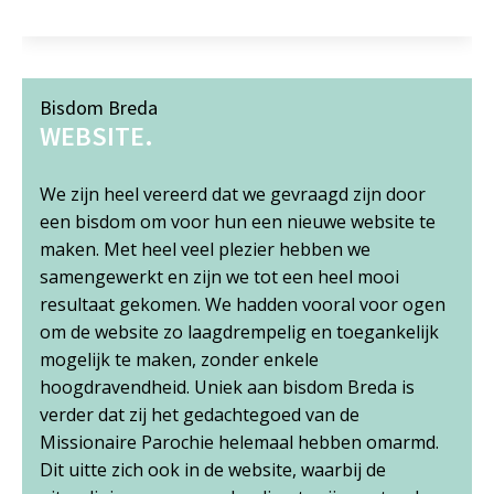
Morgenstond Gouda
WEBSITE.
jn door
We hebben een prachtige nieuwe website vo
bsite te
Pinkstergemeente Morgenstond Gouda
e
gelanceerd. Onze focus lag op een modern
mooi
design, frisse kleuren, prachtige foto's en ee
voor ogen
duidelijke boodschap om mensen van harte ui
gankelijk
nodigen. Geen website met 100 pagina's aan
informatie, maar een duidelijke keuze in wat 
eda is
en niet een toegevoegde waarde heeft om te
vermelden. Less is duidelijk more! Wat verder
 omarmd.
vermelden waard is, is dat we voor de
 de
homepagina gebruik hebben gemaakt van