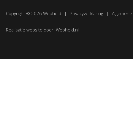
Copyright © 2026 Webheld
|
Privacyverklaring
|
Algemene
Realisatie website door:
Webheld.nl